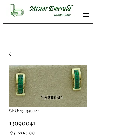
SKU: 13090041
13090041
Price
$1,896.00